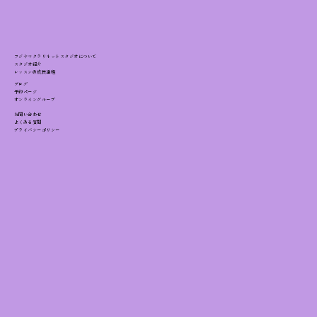
クラリネット音階練習のやり方｜アルバ
ートスケールで基礎力アップ
フジヤマクラリネットスタジオについて
スタジオ紹介
レッスンの成長過程
ブログ
予約ページ
オンライングループ
お問い合わせ
よくある質問
プライバシーポリシー