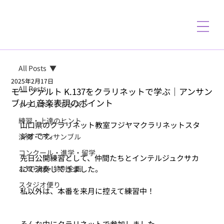
All Posts
2025年2月17日
All Posts
モーツァルト K.137をクラリネットで学ぶ｜アンサン
ブルと音楽表現のポイント
クラリネットレッスン
練習・上達のヒント
山口県のクラリネット教室フジヤマクラリネットスタ
ジオです。
演奏・アンサンブル
コンクール・進学・留学
先日公開練習として、仲間たちとインテルジュクサカ
お知らせ・特別企画
にて演奏してきました。
スタジオ便り
私以外は、本番を来月に控えて練習中！　
そんな中にクラリネットで参加しました。