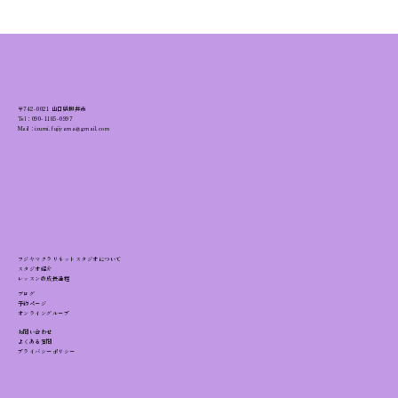
〒742-0021 山口県柳井市
Tel：
090-1185-0997
Mail：izumi.fujiyama@gmail.com
クラリネット練習のモチベーションを維
持する：アカウンタビリティラボ【紹介
動画】
フジヤマクラリネットスタジオについて
スタジオ紹介
レッスンの成長過程
ブログ
予約ページ
オンライングループ
お問い合わせ
よくある質問
プライバシーポリシー