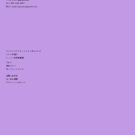
Tel：
090-1185-0997
Mail：izumi.fujiyama@gmail.com
アメリカ音大留学｜ボストン音楽院バー
クリー校と奨学金オーディション
フジヤマクラリネットスタジオについて
スタジオ紹介
レッスンの成長過程
ブログ
予約ページ
オンライングループ
お問い合わせ
よくある質問
プライバシーポリシー