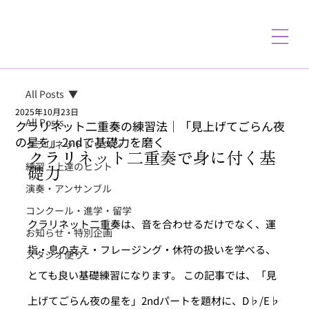
All Posts
2025年10月23日
All Posts
クラリネット二重奏の練習法｜「見上げてごらん夜
の星を」2ndで基礎力を磨く
クラリネットレッスン
クラリネット二重奏で身に付く基
練習・上達のヒント
礎力
演奏・アンサンブル
コンクール・進学・留学
クラリネット二重奏は、音を合わせるだけでなく、運
お知らせ・特別企画
指・息の支え・フレージング・休符の扱いを学べる、
スタジオ便り
とても良い基礎練習になります。 この記事では、「見
上げてごらん夜の星を」2ndパートを題材に、D♭/E♭