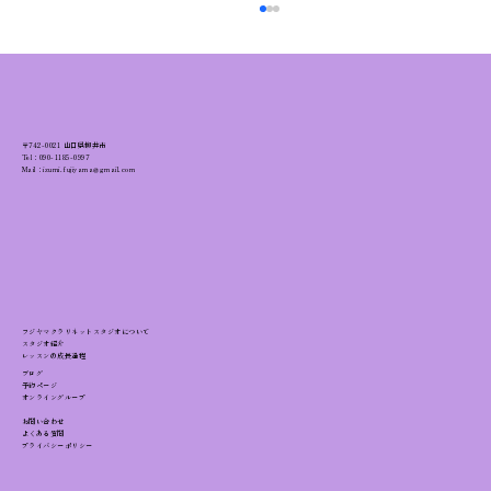
〒742-0021 山口県柳井市
Tel：
090-1185-0997
Mail：izumi.fujiyama@gmail.com
クラリネット演奏以前に整える：呼吸・
アンブシュア・姿勢・手指
フジヤマクラリネットスタジオについて
スタジオ紹介
レッスンの成長過程
ブログ
予約ページ
オンライングループ
お問い合わせ
よくある質問
プライバシーポリシー