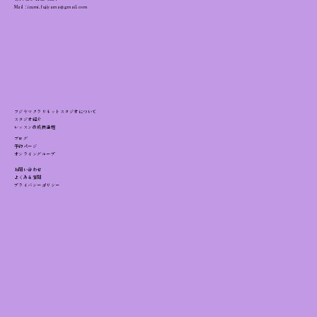
Mail：izumi.fujiyama@gmail.com
クラリネット左手親指の使い方｜指が回
らない・力む原因と改善フォーム
フジヤマクラリネットスタジオについて
スタジオ紹介
レッスンの成長過程
ブログ
予約ページ
オンライングループ
お問い合わせ
よくある質問
プライバシーポリシー