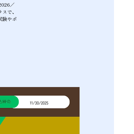
026／
ラスで、
試験やポ