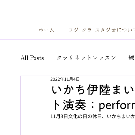
ホーム
フジ-クラ-スタジオについ
All Posts
クラリネットレッスン
練
2022年11月4日
お知らせ・特別企画
スタジオ便り
いかち伊陸まい
ト演奏：performe
11月3日文化の日の休日、いかちまい