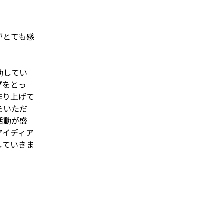
がとても感
動してい
プをとっ
作り上げて
をいただ
活動が盛
アイディア
していきま