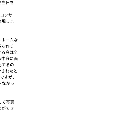
で当日を
のコンサー
実現しま
トホームな
敵な作り
する窓は全
る中庭に面
化するの
計されたと
うですが、
きなかっ
して写真
とができ