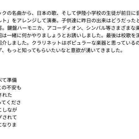
ックの名曲から、日本の歌、そして伊陸小学校の生徒が前日に
ルト」をアレンジして演奏。子供達に昨日の出来はどうだった
答。鍵盤ハーモニカ、アコーディオン、シンバル等さまざまな
回は一緒に何かやりましょうとお誘いしました。最後は校歌を
紹介しました。クラリネットはポピュラーな楽器と思っている
ず、もっと知ってもらいたいなと意欲が湧いてきました。
べて準備
との不安も
された
ってくださ
こしなが
グされて
になりま