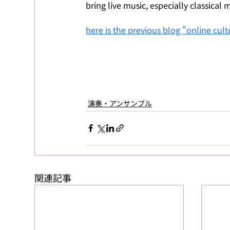
bring live music, especially classical
here is the previous blog "online cu
演奏・アンサンブル
関連記事