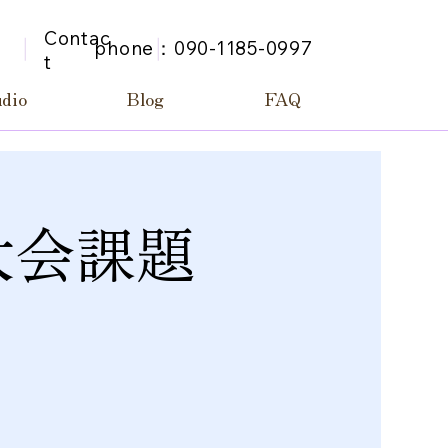
Contac
phone：090-1185-0997
n
t
udio
Blog
FAQ
大会課題