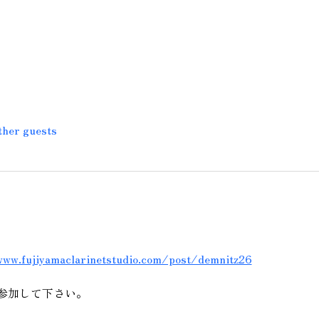
ther guests
www.fujiyamaclarinetstudio.com/post/demnitz26
参加して下さい。