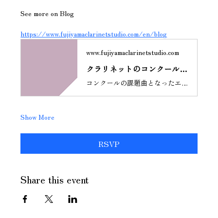
See more on Blog
https://www.fujiyamaclarinetstudio.com/en/blog
www.fujiyamaclarinetstudio.com
クラリネットのコンクール課題曲で学ぶ｜ランスロ《21のエチュード》オンラインワークショップ
コンクールの課題曲となったエチュードに挑戦！クラリネットを学んでいると、エチュードは避けて通れない大切な教材です。でも、「指の練習ばかりで退屈」「どう音楽的に吹けばよいかわからない」と感じる方も多いのではないでしょうか。今回のオンラインワークショップでは、ジャック・ランスロ《21のエチュード》のNo.7 と No.9 を取り上げます。この2曲は、日本クラリネット協会第15回ヤング・クラリネッティストコンクールJr.A部門（13歳以下）の課題曲にもなっていましたが、このワークショップは動画審査対策だけを目的とするものではありません。エチュードに親しみ、日々の練習やレッスンに役立てることを目的としています。ランスロ《21の練習曲》のレベルとおすすめの方ランスロ《21の練習曲》は、初級後半〜中級向けのエチュードです。完全な初心者向けというより、クラリネットの基本的な運指、音出し、簡単な曲の演奏に慣れてきた方が、次の段階へ進むために取り組む教材として最適です。目安としては、基本的な音階や簡単な曲が吹ける、楽譜をある程度自分で読める、スラーやタンギング、簡単な強弱が理解できる、低音域〜クラリオン
Show More
RSVP
Share this event