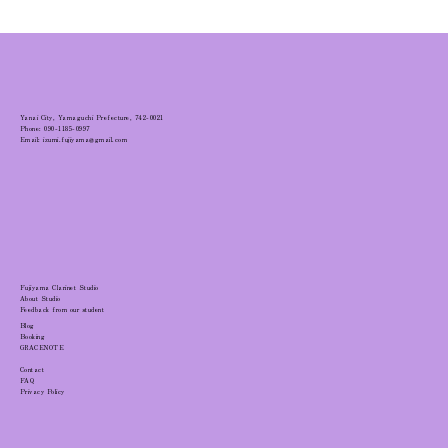
Yanai City, Yamaguchi Prefecture, 742-0021
Phone: 090-1185-0997
Email: izumi.fujiyama@gmail.com
Fujiyama Clarinet Studio
About Studio
Feedback from our student
Blog
Booking
GRACENOTE
Contact
FAQ
Privacy Policy